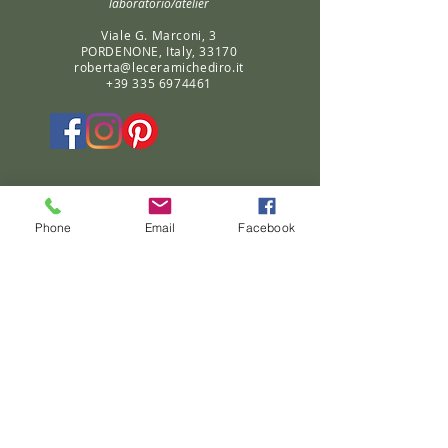
laboratorio/atelier
Viale G. Marconi, 3
PORDENONE, Italy, 33170
roberta@leceramichediro.it
+39 335 6974461
Phone
Email
Facebook