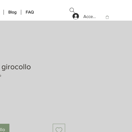
Blog
FAQ
Accedi
 girocollo
o
llo